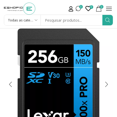
0
0
0