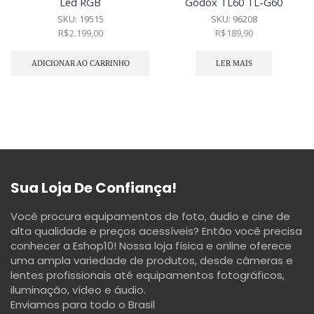
Led RGB
Godox TL60 TL-G60
SKU:
19515
SKU:
96208
R$
2.199,00
R$
189,90
ADICIONAR AO CARRINHO
LER MAIS
Sua Loja De Confiança!
Você procura equipamentos de foto, áudio e cine de
alta qualidade e preços acessíveis? Então você precisa
conhecer a Eshop10! Nossa loja física e online oferece
uma ampla variedade de produtos, desde câmeras e
lentes profissionais até equipamentos fotográficos,
iluminação, vídeo e áudio.
Enviamos para todo o Brasil