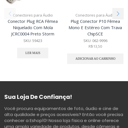
Conectores para Áudio
Conectores para Áudio
Conector Plug RCA Fêmea
Plug Conector P10 Fêmea
Niquelado Com Mola
Mono E Estéreo Com Trava
JCRC0004 Preto Storm
ChipSCE
SKU:
59423
SKU:
062-9996
R$
13,50
LER MAIS
ADICIONAR AO CARRINHO
Sua Loja De Confiança!
Você procura equipamentos de foto, áudio e cine de
alta qualidade e preços acessíveis? Então você precisa
conhecer a Eshop10! Nossa loja física e online oferece
uma ampla variedade de produtos, desde câmeras e