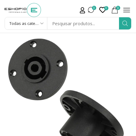
0
0
0