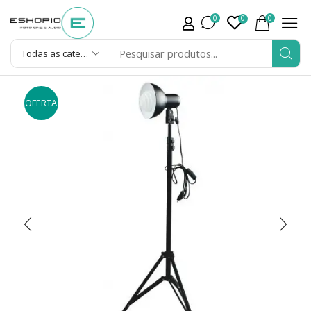
0
0
0
OFERTA