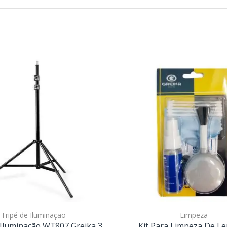
Tripé de Iluminação
Limpeza
 Iluminação WT807 Greika 3
Kit Para Limpeza De Le