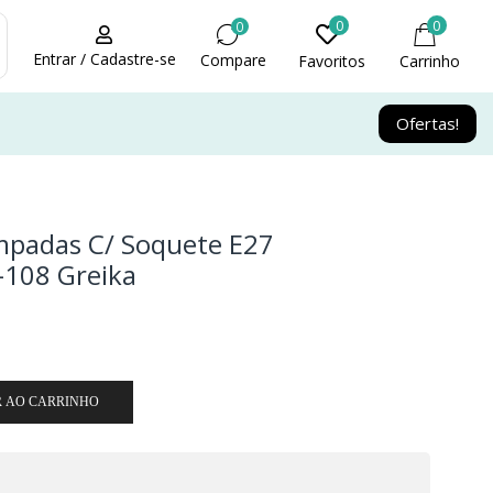
0
0
0
Entrar / Cadastre-se
Compare
Favoritos
Carrinho
Ofertas!
mpadas C/ Soquete E27
-108 Greika
R AO CARRINHO