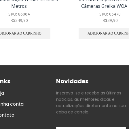
Metros
Câmeras Greika WOA 
SKU:
86064
SKU:
05470
R$
349,90
R$
39,90
DICIONAR AO CARRINHO
ADICIONAR AO CARRIN
inks
Novidades
ja
Inscreva-se e receba as últimas
notícias, as melhores dicas e
inha conta
actualizações diretamente na sua
caixa de correio.
ontato