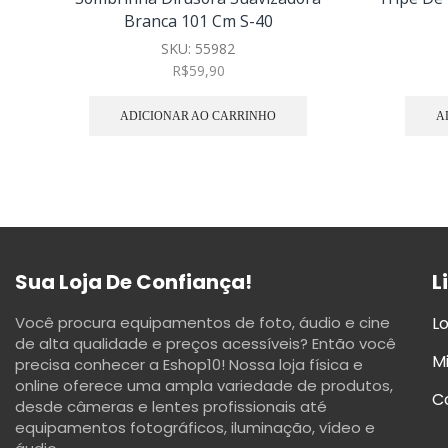
Branca 101 Cm S-40
SKU:
55982
R$
59,90
ADICIONAR AO CARRINHO
A
Sua Loja De Confiança!
L
Você procura equipamentos de foto, áudio e cine
Lo
de alta qualidade e preços acessíveis? Então você
M
precisa conhecer a Eshop10! Nossa loja física e
online oferece uma ampla variedade de produtos,
C
desde câmeras e lentes profissionais até
equipamentos fotográficos, iluminação, vídeo e