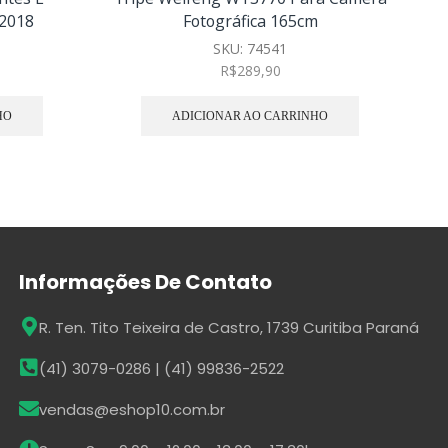
2018
Fotográfica 165cm
SKU:
74541
R$
289,90
HO
ADICIONAR AO CARRINHO
Informações De Contato
R. Ten. Tito Teixeira de Castro, 1739 Curitiba Paraná
(41) 3079-0286 | (41) 99836-2522
vendas@eshop10.com.br