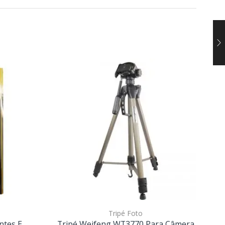
Tripé Foto
ntes E
Tripé Weifeng WT3770 Para Câmera