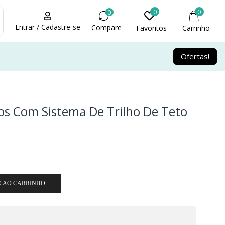
0
0
0
Entrar / Cadastre-se
Compare
Favoritos
Carrinho
Ofertas!
fos Com Sistema De Trilho De Teto
R AO CARRINHO