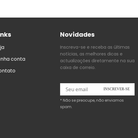
inks
Novidades
ja
Inscreva-se e receba as últimas
notícias, as melhores dicas e
inha conta
actualizações diretamente na sua
caixa de correio.
ontato
* Não se preocupe, não enviamos
spam.