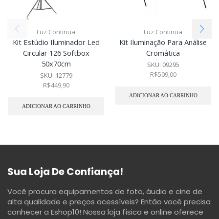
Luz Continua
Luz Continua
Kit Estúdio Iluminador Led
Kit Iluminação Para Análise
Circular 126 Softbox
Cromática
50x70cm
SKU:
09295
R$
509,00
SKU:
12779
R$
449,90
ADICIONAR AO CARRINHO
ADICIONAR AO CARRINHO
Sua Loja De Confiança!
Você procura equipamentos de foto, áudio e cine de
alta qualidade e preços acessíveis? Então você precisa
conhecer a Eshop10! Nossa loja física e online oferece