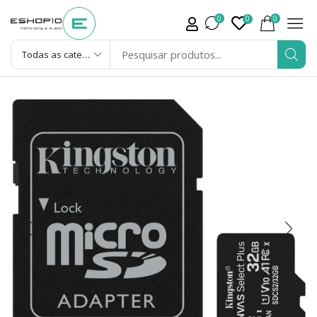
0
0
0