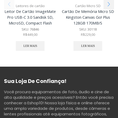
Leitores de cartão
Cartão Micro SD
Leitor De Cartão ImageMate
Cartão De Memória Micro SD
Pro USB-C 3.0 Sandisk SD,
Kingston Canvas Go! Plus
MicroSD, Compact Flash
128GB 170MB/s
SKU:
76846
SKU:
30118
R$
449,00
R$
229,00
LER MAIS
LER MAIS
Sua Loja De Confiança!
Você procura equipamentos de foto, áudio e cine de
alta qualidade e preços acessíveis? Então você precisa
conhecer a Eshop10! Nossa loja física e online oferece
uma ampla variedade de produtos, desde câmeras e
lentes profissionais até equipamentos fotográficos,