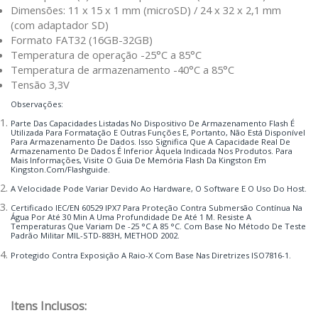
Dimensões: 11 x 15 x 1 mm (microSD) / 24 x 32 x 2,1 mm
(com adaptador SD)
Formato FAT32 (16GB-32GB)
Temperatura de operação -25°C a 85°C
Temperatura de armazenamento -40°C a 85°C
Tensão 3,3V
Observações:
Parte Das Capacidades Listadas No Dispositivo De Armazenamento Flash É
Utilizada Para Formatação E Outras Funções E, Portanto, Não Está Disponível
Para Armazenamento De Dados. Isso Significa Que A Capacidade Real De
Armazenamento De Dados É Inferior Àquela Indicada Nos Produtos. Para
Mais Informações, Visite O Guia De Memória Flash Da Kingston Em
Kingston.com/flashguide.
A Velocidade Pode Variar Devido Ao Hardware, O Software E O Uso Do Host.
Certificado IEC/EN 60529 IPX7 Para Proteção Contra Submersão Contínua Na
Água Por Até 30 Min A Uma Profundidade De Até 1 M. Resiste A
Temperaturas Que Variam De -25 °C A 85 °C. Com Base No Método De Teste
Padrão Militar MIL-STD-883H, METHOD 2002.
Protegido Contra Exposição A Raio-X Com Base Nas Diretrizes ISO7816-1.
Itens Inclusos: