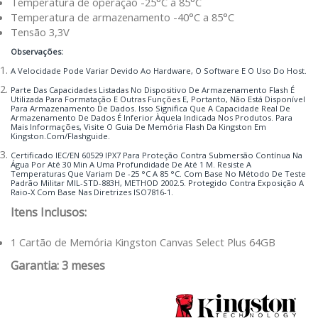
Temperatura de operação -25°C a 85°C
Temperatura de armazenamento -40°C a 85°C
Tensão 3,3V
Observações:
A Velocidade Pode Variar Devido Ao Hardware, O Software E O Uso Do Host.
Parte Das Capacidades Listadas No Dispositivo De Armazenamento Flash É
Utilizada Para Formatação E Outras Funções E, Portanto, Não Está Disponível
Para Armazenamento De Dados. Isso Significa Que A Capacidade Real De
Armazenamento De Dados É Inferior Àquela Indicada Nos Produtos. Para
Mais Informações, Visite O Guia De Memória Flash Da Kingston Em
Kingston.com/flashguide.
Certificado IEC/EN 60529 IPX7 Para Proteção Contra Submersão Contínua Na
Água Por Até 30 Min A Uma Profundidade De Até 1 M. Resiste A
Temperaturas Que Variam De -25 °C A 85 °C. Com Base No Método De Teste
Padrão Militar MIL-STD-883H, METHOD 2002.5. Protegido Contra Exposição A
Raio-X Com Base Nas Diretrizes ISO7816-1.
Itens Inclusos:
1 Cartão de Memória Kingston Canvas Select Plus 64GB
Garantia: 3 meses