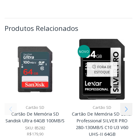
Produtos Relacionados
NOVO
FORA DE
ESTOQUE
Cartão SD
Cartão SD
Cartão De Memória SD
Cartão De Memória SD Lexar
Sandisk Ultra 64GB 100MB/S
Professional SILVER PRO
280-130MB/S C10 U3 V60
SKU:
85282
UHS-II 64GB
R$
179,90