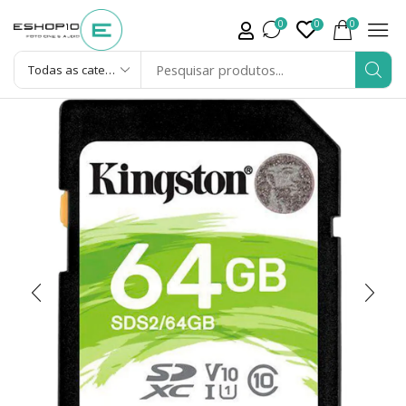
0
0
0