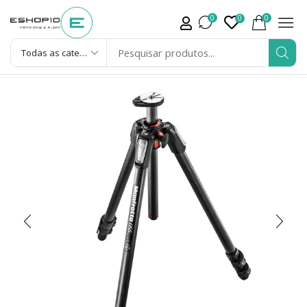
0
0
0