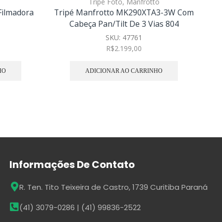
Tripé Foto
,
Manfrotto
Filmadora
Tripé Manfrotto MK290XTA3-3W Com
Cabeça Pan/Tilt De 3 Vias 804
SKU:
47761
R$
2.199,00
HO
ADICIONAR AO CARRINHO
Informações De Contato
R. Ten. Tito Teixeira de Castro, 1739 Curitiba Paraná
(41) 3079-0286 | (41) 99836-2522