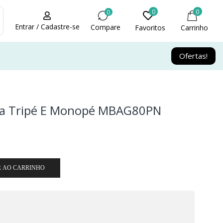
0
0
0
Entrar / Cadastre-se
Compare
Favoritos
Carrinho
Ofertas!
ra Tripé E Monopé MBAG80PN
R AO CARRINHO