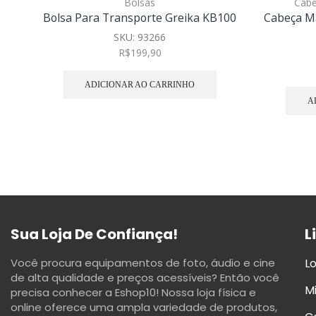
Bolsas
Cabe
Bolsa Para Transporte Greika KB100
Cabeça M
SKU:
93266
R$
199,90
ADICIONAR AO CARRINHO
A
Sua Loja De Confiança!
L
Você procura equipamentos de foto, áudio e cine
Lo
de alta qualidade e preços acessíveis? Então você
M
precisa conhecer a Eshop10! Nossa loja física e
online oferece uma ampla variedade de produtos,