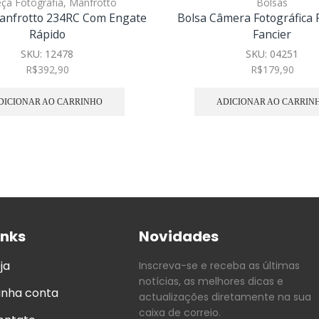
ça Fotografia
,
Manfrotto
Bolsas
anfrotto 234RC Com Engate
Bolsa Câmera Fotográfica 
Rápido
Fancier
SKU:
12478
SKU:
04251
R$
392,90
R$
179,90
DICIONAR AO CARRINHO
ADICIONAR AO CARRIN
inks
Novidades
ja
Inscreva-se e receba as últimas
notícias, as melhores dicas e
inha conta
actualizações diretamente na sua
caixa de correio.