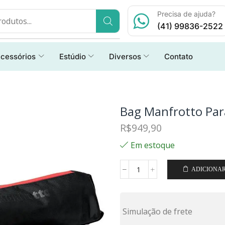
Precisa de ajuda?
(41) 99836-2522
cessórios
Estúdio
Diversos
Contato
Bag Manfrotto Pa
R$
949,90
Em estoque
ADICIONA
Simulação de frete