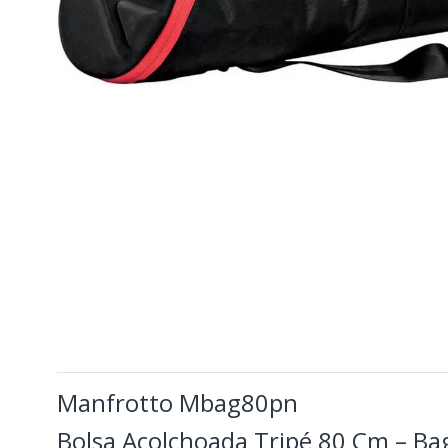
Manfrotto Mbag80pn
Bolsa Acolchoada Tripé 80 Cm – Ba