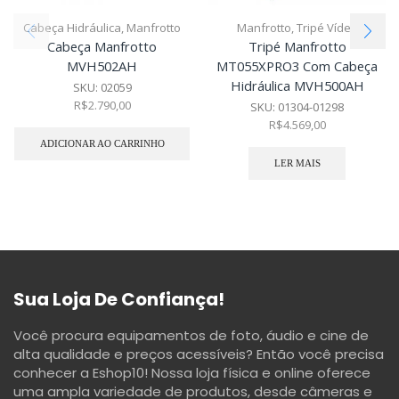
Cabeça Hidráulica
,
Manfrotto
Manfrotto
,
Tripé Vídeo
Cabeça Manfrotto
Tripé Manfrotto
MVH502AH
MT055XPRO3 Com Cabeça
Hidráulica MVH500AH
SKU:
02059
R$
2.790,00
SKU:
01304-01298
R$
4.569,00
ADICIONAR AO CARRINHO
LER MAIS
Sua Loja De Confiança!
Você procura equipamentos de foto, áudio e cine de
alta qualidade e preços acessíveis? Então você precisa
conhecer a Eshop10! Nossa loja física e online oferece
uma ampla variedade de produtos, desde câmeras e