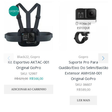
OFERTA
FORA DE
ESTOQUE
Black22
,
Gopro
Gopro
Kit Esportivo AKTAC-001
Suporte Pro Para
Original GoPro
Guidão/Eixo Do Selim/Bastão
Extensor AMHSM-001
SKU:
12997
Original GoPro
R$
629,00
R$
566,00
SKU:
06607
R$
589,00
ADICIONAR AO CARRINHO
LER MAIS