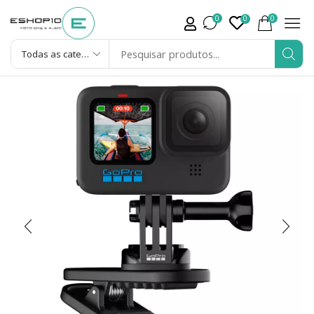
0
0
0