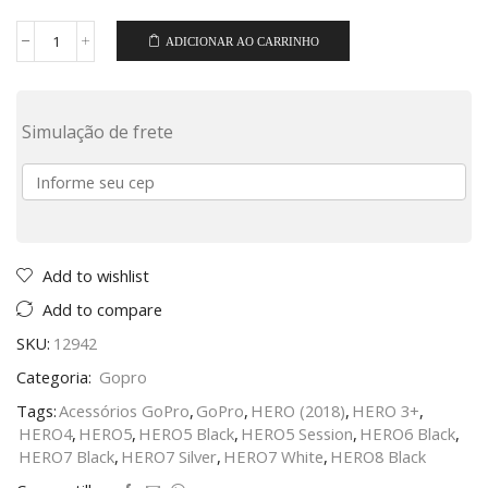
ADICIONAR AO CARRINHO
Simulação de frete
Add to wishlist
Add to compare
SKU:
12942
Categoria:
Gopro
Tags:
Acessórios GoPro
,
GoPro
,
HERO (2018)
,
HERO 3+
,
HERO4
,
HERO5
,
HERO5 Black
,
HERO5 Session
,
HERO6 Black
,
HERO7 Black
,
HERO7 Silver
,
HERO7 White
,
HERO8 Black