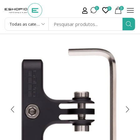
0
0
0