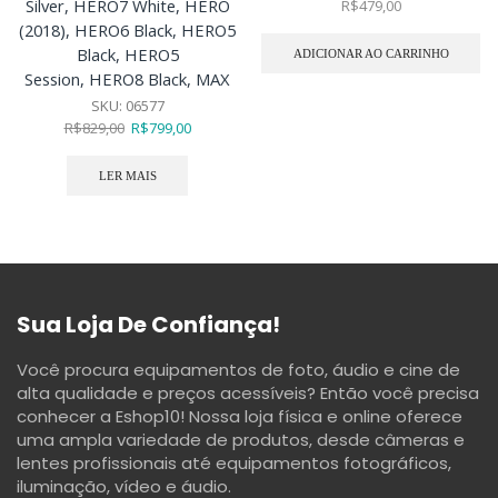
Silver, HERO7 White, HERO
R$
479,00
(2018), HERO6 Black, HERO5
Black, HERO5
ADICIONAR AO CARRINHO
Session, HERO8 Black, MAX
SKU:
06577
R$
829,00
R$
799,00
LER MAIS
Sua Loja De Confiança!
Você procura equipamentos de foto, áudio e cine de
alta qualidade e preços acessíveis? Então você precisa
conhecer a Eshop10! Nossa loja física e online oferece
uma ampla variedade de produtos, desde câmeras e
lentes profissionais até equipamentos fotográficos,
iluminação, vídeo e áudio.