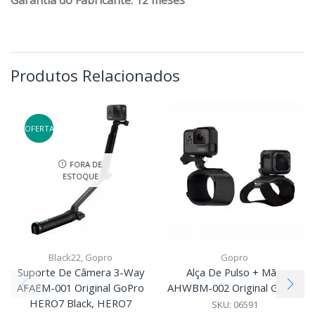
Produtos Relacionados
OFERTA
FORA DE
ESTOQUE
Black22
,
Gopro
Gopro
Suporte De Câmera 3-Way
Alça De Pulso + Mão
AFAEM-001 Original GoPro
AHWBM-002 Original GoPro
HERO7 Black, HERO7
SKU:
06591