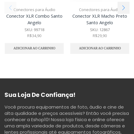
Conectores para Áudio
Conectores para Áudio
Conector XLR Combo Santo
Conector XLR Macho Preto
Angelo
Santo Angelo
SKU:
99718
SKU:
12867
R$
34,90
R$
29,90
ADICIONAR AO CARRINHO
ADICIONAR AO CARRINHO
Sua Loja De Confiança!
Você procura equipamentos de foto, áudio e cine de
alta qualidade e preços acessíveis? Então você precisa
conhecer a Eshop10! Nossa loja física e online oferece
uma ampla variedade de produtos, desde câmeras e
lentes profissionais até equipamentos fotográficos,