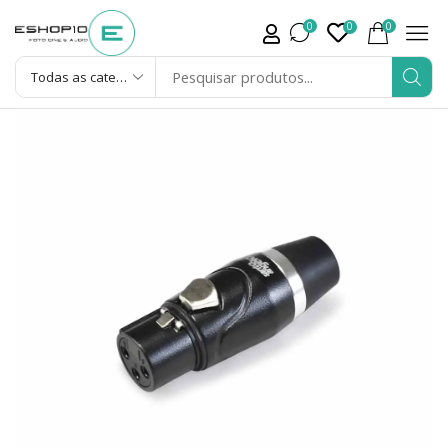
0
0
0