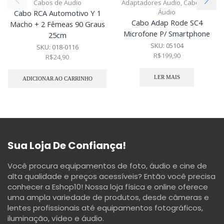
Cabos de Áudio
Adaptadores Áudio
,
Cabos de
Áudio
Cabo RCA Automotivo Y 1
Cabo Adap Rode SC4
Macho + 2 Fêmeas 90 Graus
Microfone P/ Smartphone
25cm
SKU:
05104
SKU:
018-0116
R$
199,90
R$
24,90
LER MAIS
ADICIONAR AO CARRINHO
Sua Loja De Confiança!
Você procura equipamentos de foto, áudio e cine de
alta qualidade e preços acessíveis? Então você precisa
conhecer a Eshop10! Nossa loja física e online oferece
uma ampla variedade de produtos, desde câmeras e
lentes profissionais até equipamentos fotográficos,
iluminação, vídeo e áudio.