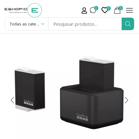
0
0
0