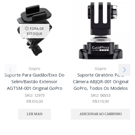
FORA DE
ESTOQUE
Gopro
Gopro
Suporte Para Guidão/Eixo Do
Suporte Giratório Para
Selim/Bastão Extensor
Câmera ABJQR-001 Original
AGTSM-001 Original GoPro
GoPro, Todos Os Modelos
SKU:
12973
SKU:
06553
R$
350,00
R$
319,90
LER MAIS
ADICIONAR AO CARRINHO