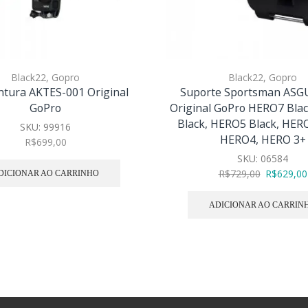
Black22
,
Gopro
Black22
,
Gopro
ntura AKTES-001 Original
Suporte Sportsman AS
GoPro
Original GoPro HERO7 Bla
Black, HERO5 Black, HERO
SKU:
99916
HERO4, HERO 3+
R$
699,00
SKU:
06584
R$
729,00
R$
629,00
DICIONAR AO CARRINHO
ADICIONAR AO CARRIN