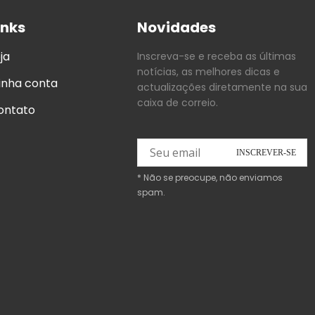
inks
Novidades
ja
Inscreva-se e receba as últimas
notícias, as melhores dicas e
inha conta
actualizações diretamente na sua
caixa de correio.
ontato
* Não se preocupe, não enviamos
spam.