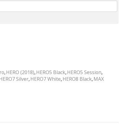
ro
,
HERO (2018)
,
HERO5 Black
,
HERO5 Session
,
HERO7 Silver
,
HERO7 White
,
HERO8 Black
,
MAX