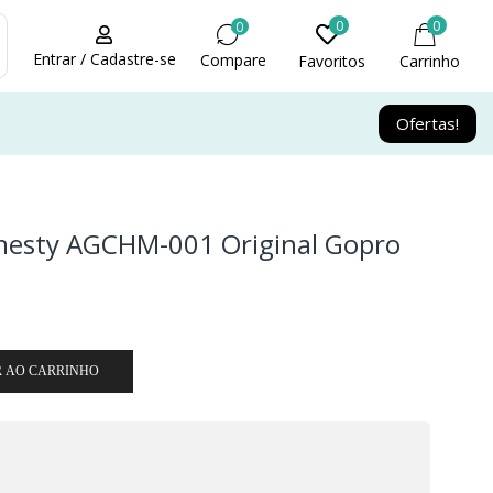
0
0
0
Entrar / Cadastre-se
Compare
Favoritos
Carrinho
Ofertas!
Chesty AGCHM-001 Original Gopro
R AO CARRINHO