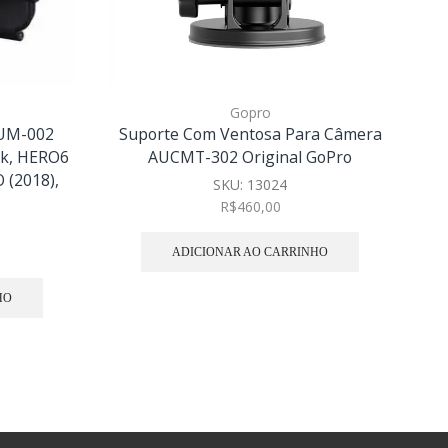
Gopro
GUM-002
Suporte Com Ventosa Para Câmera
ck, HERO6
AUCMT-302 Original GoPro
 (2018),
SKU:
13024
R$
460,00
ADICIONAR AO CARRINHO
HO