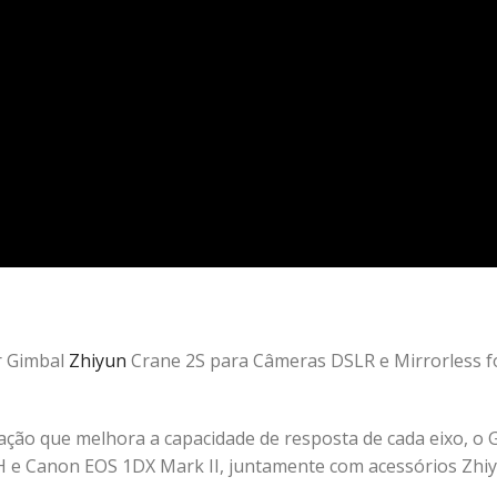
r Gimbal
Zhiyun
Crane 2S para Câmeras DSLR e Mirrorless fo
ão que melhora a capacidade de resposta de cada eixo, o G
H e Canon EOS 1DX Mark II, juntamente com acessórios Zhiy