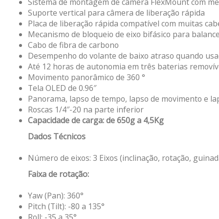
Sistema de montagem de câmera FlexMount com me
Suporte vertical para câmera de liberação rápida
Placa de liberação rápida compatível com muitas cabe
Mecanismo de bloqueio de eixo bifásico para bala
Cabo de fibra de carbono
Desempenho do volante de baixo atraso quando usad
Até 12 horas de autonomia em três baterias removíve
Movimento panorâmico de 360 °
Tela OLED de 0.96″
Panorama, lapso de tempo, lapso de movimento e lap
Roscas 1/4″-20 na parte inferior
Capacidade de carga: de 650g a 4,5Kg
Dados Técnicos
Número de eixos: 3 Eixos (inclinação, rotação, guinad
Faixa de rotação:
Yaw (Pan): 360°
Pitch (Tilt): -80 a 135°
Roll: -35 a 35°