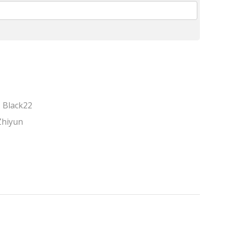
,
Black22
Zhiyun