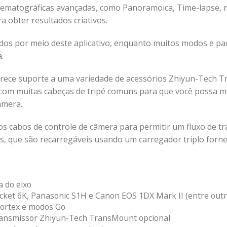
cinematográficas avançadas, como Panoramoica, Time-lapse,
 obter resultados criativos.
os por meio deste aplicativo, enquanto muitos modos e pa
.
rece suporte a uma variedade de acessórios Zhiyun-Tech Tr
l com muitas cabeças de tripé comuns para que você possa m
âmera.
os cabos de controle de câmera para permitir um fluxo de 
as, que são recarregáveis usando um carregador triplo forne
a do eixo
ket 6K, Panasonic S1H e Canon EOS 1DX Mark II (entre outr
 vortex e modos Go
ransmissor Zhiyun-Tech TransMount opcional