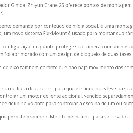
izador Gimbal Zhiyun Crane 2S oferece pontos de montagem
).
cente demanda por conteúdo de mídia social, é uma montage
so, um novo sistema FlexMount é usado para montar sua câ
m e configuração enquanto protege sua câmera com um mec
m foi aprimorado com um design de bloqueio de duas fases.
 do eixo também garante que não haja movimento dos comp
ta de fibra de carbono para que ele fique mais leve na sua 
controlar um motor de lente adicional, vendido separadamen
de definir o volante para controlar a escolha de um ou outr
20 que permite prender o Mini Tripé incluído para ser usad