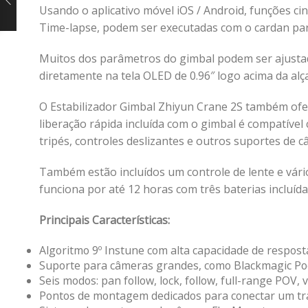
Usando o aplicativo móvel iOS / Android, funções 
Time-lapse, podem ser executadas com o cardan para
Muitos dos parâmetros do gimbal podem ser ajustad
diretamente na tela OLED de 0.96″ logo acima da alça
O Estabilizador Gimbal Zhiyun Crane 2S também ofe
liberação rápida incluída com o gimbal é compatíve
tripés, controles deslizantes e outros suportes de c
Também estão incluídos um controle de lente e vári
funciona por até 12 horas com três baterias incluíd
Principais Características:
Algoritmo 9º Instune com alta capacidade de respost
Suporte para câmeras grandes, como Blackmagic Poc
Seis modos: pan follow, lock, follow, full-range POV,
Pontos de montagem dedicados para conectar um t